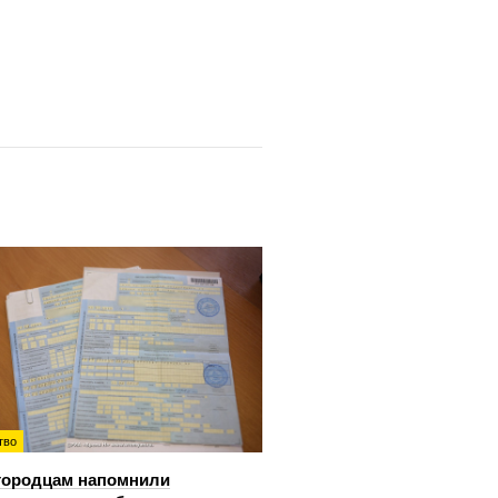
тво
городцам напомнили