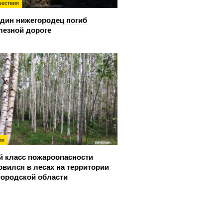
ествия
дин нижегородец погиб
лезной дороге
ия
й класс пожароопасности
овился в лесах на территории
ородской области