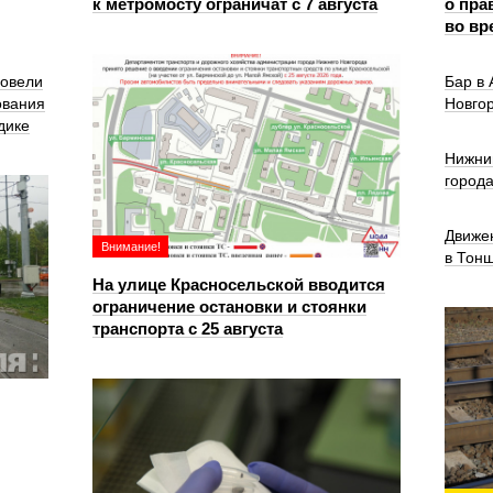
к метромосту ограничат с 7 августа
о пра
во вр
ровели
Бар в
ования
Новго
дике
Нижни
город
Движе
Внимание!
в Тон
На улице Красносельской вводится
ограничение остановки и стоянки
транспорта с 25 августа