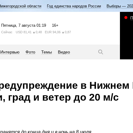
Нижегородской области
Год единства народов России
Выборы — 20
П
Пятница
, 7 августа
01:19
16+
Сейчас
USD
81,41
▲0,48
EUR
94,06
▲0,87
Интервью
Фото
Темы
Видео
редупреждение в Нижнем
, град и ветер до 20 м/с
анятся до конца дня и в ночь на 8 июля.