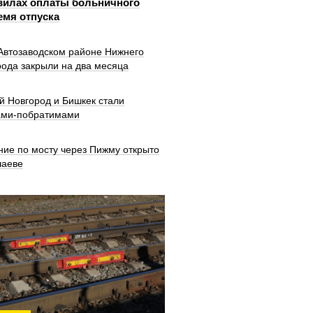
вилах оплаты больничного
емя отпуска
 Автозаводском районе Нижнего
рода закрыли на два месяца
й Новгород и Бишкек стали
ами-побратимами
ние по мосту через Пижму открыто
шаеве