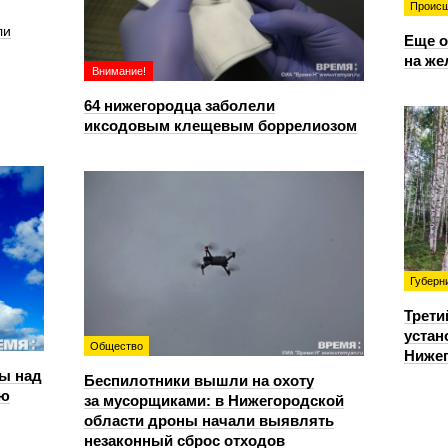
Происш
ли
Еще о
на же
Внимание!
64 нижегородца заболели
иксодовым клещевым боррелиозом
Губерн
Трети
устан
Общество
Нижег
ы над
Беспилотники вышли на охоту
ью
за мусорщиками: в Нижегородской
области дроны начали выявлять
незаконный сброс отходов