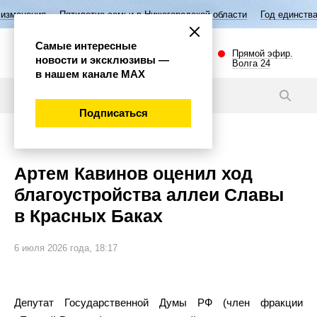
тилетие семьи в Нижегородской области
Год единства народов Росси
Самые интересные
Прямой эфир.
новости и эксклюзивы —
Волга 24
в нашем канале МАХ
Новости
Подписаться
Губерния
Артем Кавинов оценил ход
благоустройства аллеи Славы
в Красных Баках
6 июля 2026 года, 18:17
Депутат Государственной Думы РФ (член фракции