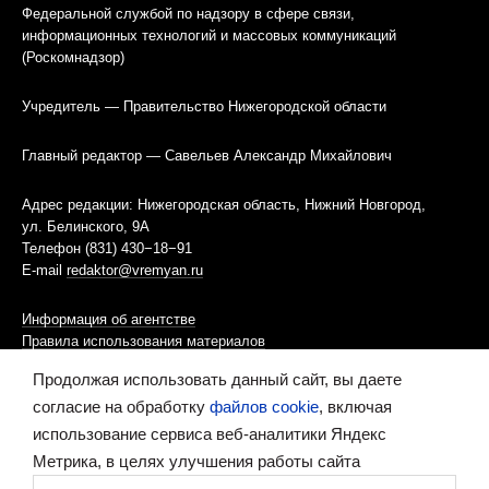
Федеральной службой по надзору в сфере связи,
информационных технологий и массовых коммуникаций
(Роскомнадзор)
Учредитель — Правительство Нижегородской области
Главный редактор — Савельев Александр Михайлович
Адрес редакции: Нижегородская область, Нижний Новгород,
ул. Белинского, 9А
Телефон (831) 430−18−91
E-mail
redaktor@vremyan.ru
Информация об агентстве
Правила использования материалов
Продолжая использовать данный сайт, вы даете
Информационная политика использования «cookies»-файлов
согласие на обработку
файлов cookie
, включая
использование сервиса веб-аналитики Яндекс
Ресурс содержит материалы 16+
Метрика, в целях улучшения работы сайта
Сделано в digital-агентстве