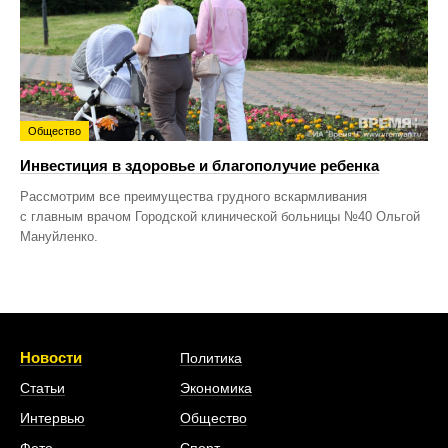
Общество
Инвестиция в здоровье и благополучие ребенка
Рассмотрим все преимущества грудного вскармливания
с главным врачом Городской клинической больницы №40 Ольгой
Мануйленко.
Новости
Политика
Статьи
Экономика
Интервью
Общество
Фото
Спорт