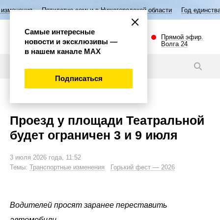
летие семьи в Нижегородской области
Год единства народов России
Самые интересные
Прямой эфир.
новости и эксклюзивы —
Волга 24
в нашем канале МАХ
Новости
Подписаться
Внимание!
Проезд у площади Театральной
будет ограничен 3 и 9 июля
3 июля 2026 года, 11:52
Темы:
Транспортные изменения
Горький фест — 2026
Водителей просят заранее переставить
автомобили.