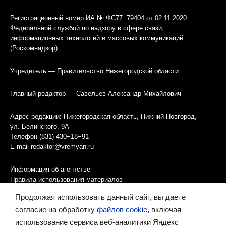
Регистрационный номер ИА № ФС77−79404 от 02.11.2020
Федеральной службой по надзору в сфере связи,
информационных технологий и массовых коммуникаций
(Роскомнадзор)
Учредитель — Правительство Нижегородской области
Главный редактор — Савельев Александр Михайлович
Адрес редакции: Нижегородская область, Нижний Новгород,
ул. Белинского, 9А
Телефон (831) 430−18−91
E-mail
redaktor@vremyan.ru
Информация об агентстве
Правила использования материалов
Продолжая использовать данный сайт, вы даете
Информационная политика использования «cookies»-файлов
согласие на обработку
файлов cookie
, включая
использование сервиса веб-аналитики Яндекс
Ресурс содержит материалы 16+