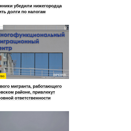
ники убедили нижегородца
ить долги по налогам
тво
вого мигранта, работающего
овском районе, привлекут
ловной ответственности