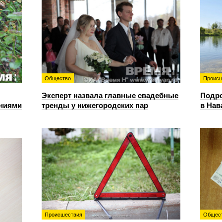
Общество
Происш
Эксперт назвала главные свадебные
Подро
ениями
тренды у нижегородских пар
в Нав
Происшествия
Общес