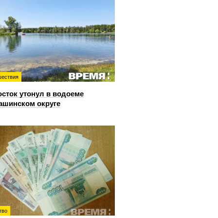
ествия
сток утонул в водоеме
ашинском округе
тво