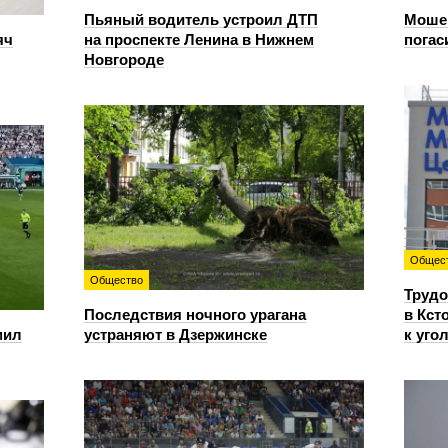
Пьяный водитель устроил ДТП
Мошен
яч
на проспекте Ленина в Нижнем
погас
Новгороде
Общес
Общество
Трудо
Последствия ночного урагана
в Кст
мил
устраняют в Дзержинске
к уго