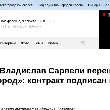
Нижегородской области
Год единства народов России
Выборы — 20
П
Воскресенье
, 9 августа
13:08
16+
Сейчас
USD
82,17
EUR
94,84
Интервью
Фото
Темы
Видео
Владислав Сарвели переш
род»: контракт подписан 
Сарвели выступал за «Крылья Советов»,