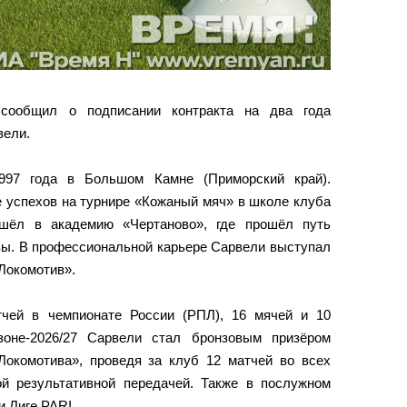
сообщил о подписании контракта на два года
вели.
997 года в Большом Камне (Приморский край).
 успехов на турнире «Кожаный мяч» в школе клуба
ешёл в академию «Чертаново», где прошёл путь
вы. В профессиональной карьере Сарвели выступал
Локомотив».
тчей в чемпионате России (РПЛ), 16 мячей и 10
зоне‑2026/27 Сарвели стал бронзовым призёром
Локомотива», проведя за клуб 12 матчей во всех
й результативной передачей. Также в послужном
и Лиге PARI.