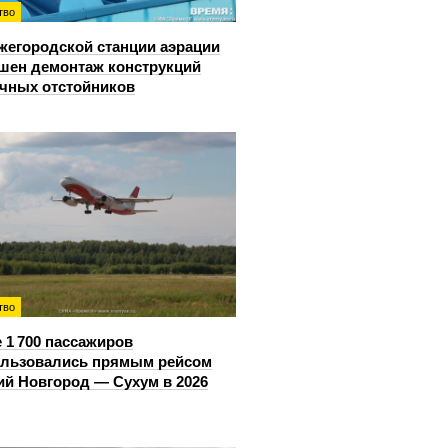
тво
жегородской станции аэрации
шен демонтаж конструкций
чных отстойников
тво
 1 700 пассажиров
ользовались прямым рейсом
й Новгород — Сухум в 2026