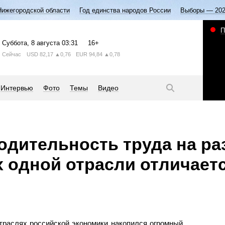
Нижегородской области
Год единства народов России
Выборы — 20
П
Суббота
, 8 августа
03:31
16+
Сейчас
USD
82,17
▲0,76
EUR
94,84
▲0,78
Интервью
Фото
Темы
Видео
одительность труда на р
 одной отрасли отличаетс
отраслях российской экономики накопился огромный