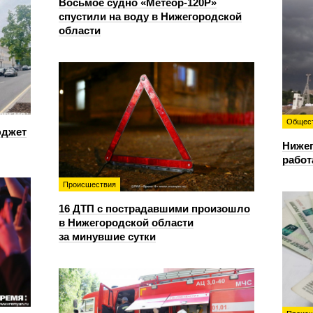
Восьмое судно «Метеор-120Р»
спустили на воду в Нижегородской
области
Общес
юджет
Нижег
работ
Происшествия
16 ДТП с пострадавшими произошло
в Нижегородской области
за минувшие сутки