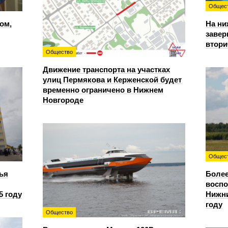
Общес
ом,
На ни
завер
втори
Общество
Движение транспорта на участках
улиц Пермякова и Керженской будет
временно ограничено в Нижнем
Новгороде
Общес
ья
Более
восп
5 году
Нижни
году
Общество