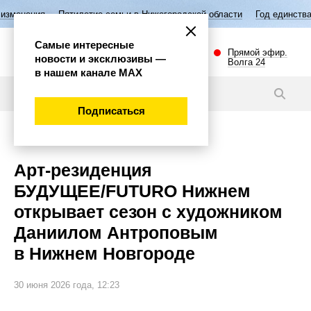
тилетие семьи в Нижегородской области
Год единства народов Росси
Самые интересные
Прямой эфир.
новости и эксклюзивы —
Волга 24
в нашем канале МАХ
Новости
Подписаться
Культура
Арт‑резиденция
БУДУЩЕЕ/FUTURO Нижнем
открывает сезон с художником
Даниилом Антроповым
в Нижнем Новгороде
30 июня 2026 года, 12:23