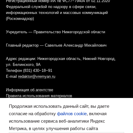
Регистрационный номер ИА № ФС77−79404 от 02.11.2020
Федеральной службой по надзору в сфере связи,
информационных технологий и массовых коммуникаций
(Роскомнадзор)
Учредитель — Правительство Нижегородской области
Главный редактор — Савельев Александр Михайлович
Адрес редакции: Нижегородская область, Нижний Новгород,
ул. Белинского, 9А
Телефон (831) 430−18−91
E-mail
redaktor@vremyan.ru
Информация об агентстве
Правила использования материалов
Продолжая использовать данный сайт, вы даете
Информационная политика использования «cookies»-файлов
согласие на обработку
файлов cookie
, включая
использование сервиса веб-аналитики Яндекс
Ресурс содержит материалы 16+
Метрика, в целях улучшения работы сайта