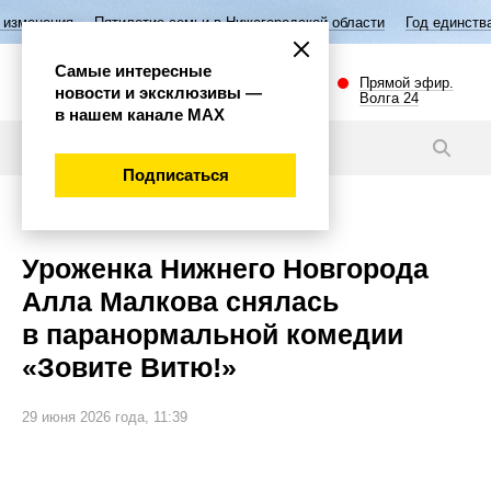
илетие семьи в Нижегородской области
Год единства народов России
Самые интересные
Прямой эфир.
новости и эксклюзивы —
Волга 24
в нашем канале МАХ
Новости
Подписаться
Культура
Уроженка Нижнего Новгорода
Алла Малкова снялась
в паранормальной комедии
«Зовите Витю!»
29 июня 2026 года, 11:39