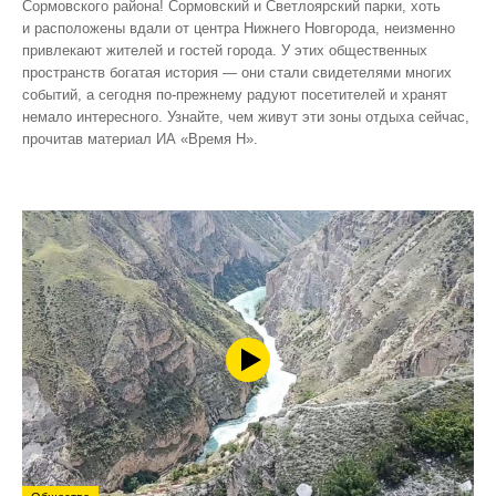
Сормовского района! Сормовский и Светлоярский парки, хоть
и расположены вдали от центра Нижнего Новгорода, неизменно
привлекают жителей и гостей города. У этих общественных
пространств богатая история — они стали свидетелями многих
событий, а сегодня по‑прежнему радуют посетителей и хранят
немало интересного. Узнайте, чем живут эти зоны отдыха сейчас,
прочитав материал ИА «Время Н».