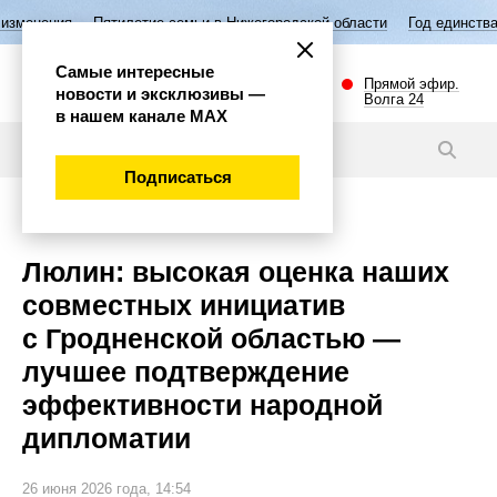
тилетие семьи в Нижегородской области
Год единства народов России
Самые интересные
Прямой эфир.
новости и эксклюзивы —
Волга 24
в нашем канале МАХ
Новости
Подписаться
Политика
Люлин: высокая оценка наших
совместных инициатив
с Гродненской областью —
лучшее подтверждение
эффективности народной
дипломатии
26 июня 2026 года, 14:54