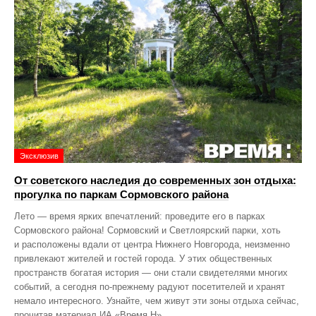
Эксклюзив
От советского наследия до современных зон отдыха:
прогулка по паркам Сормовского района
Лето — время ярких впечатлений: проведите его в парках
Сормовского района! Сормовский и Светлоярский парки, хоть
и расположены вдали от центра Нижнего Новгорода, неизменно
привлекают жителей и гостей города. У этих общественных
пространств богатая история — они стали свидетелями многих
событий, а сегодня по‑прежнему радуют посетителей и хранят
немало интересного. Узнайте, чем живут эти зоны отдыха сейчас,
прочитав материал ИА «Время Н».