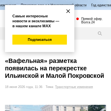
ятилетие семьи в Нижегородской области
Год единства народов Росс
Самые интересные
Прямой эфир.
новости и эксклюзивы —
Волга 24
в нашем канале МАХ
Новости
Подписаться
Общество
«Вафельная» разметка
появилась на перекрестке
Ильинской и Малой Покровской
18 июня 2026 года, 11:36 Тема:
Транспортные изменения