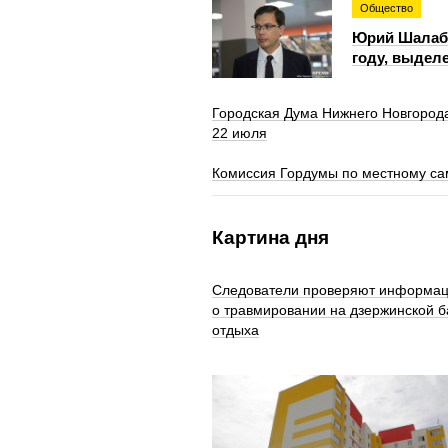
Общество
Юрий Шалаба
году, выдел
Городская Дума Нижнего Новгорода
22 июля
Комиссия Гордумы по местному са
Картина дня
Следователи проверяют информа
о травмировании на дзержинской б
отдыха