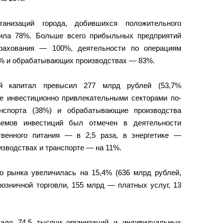
анизаций города, добившихся положительного
вила 78%. Больше всего прибыльных предприятий
ахования — 100%, деятельности по операциям
% и обрабатывающих производствах — 83%.
й капитал превысил 277 млрд рублей (53,7%
ее инвестиционно привлекательными секторами по-
нспорта (38%) и обрабатывающие производства
ъемов инвестиций был отмечен в деятельности
твенного питания — в 2,5 раза, в энергетике —
изводствах и транспорте — на 11%.
о рынка увеличилась на 15,4% (636 млрд рублей,
озничной торговли, 155 млрд — платных услуг, 13
ало 74,5 тысячи организаций и индивидуальных