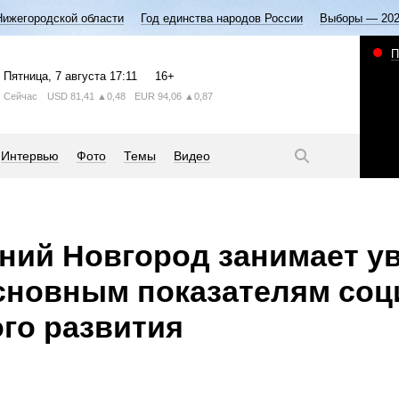
Нижегородской области
Год единства народов России
Выборы — 20
П
Пятница
, 7 августа
17:11
16+
Сейчас
USD
81,41
▲0,48
EUR
94,06
▲0,87
Интервью
Фото
Темы
Видео
ний Новгород занимает у
сновным показателям соц
го развития