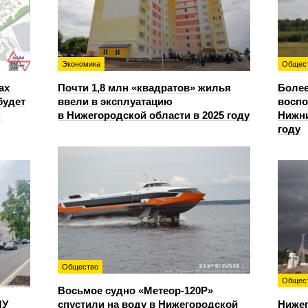
Экономика
Общес
ах
Почти 1,8 млн «квадратов» жилья
Более
будет
ввели в эксплуатацию
восп
м
в Нижегородской области в 2025 году
Нижни
году
Общество
Общес
Восьмое судно «Метеор-120Р»
ЛУ
спустили на воду в Нижегородской
Нижег