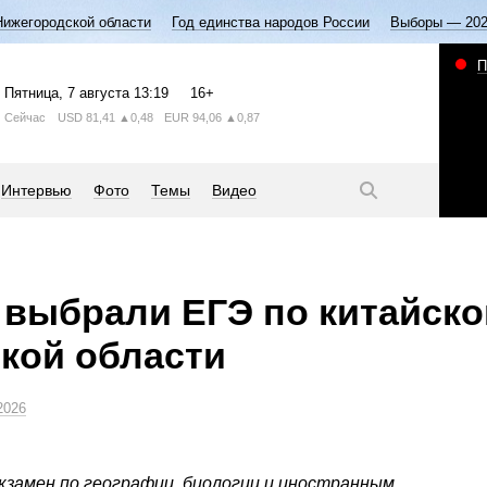
Нижегородской области
Год единства народов России
Выборы — 20
П
Пятница
, 7 августа
13:19
16+
Сейчас
USD
81,41
▲0,48
EUR
94,06
▲0,87
Интервью
Фото
Темы
Видео
 выбрали ЕГЭ по китайско
кой области
2026
экзамен по географии, биологии и иностранным