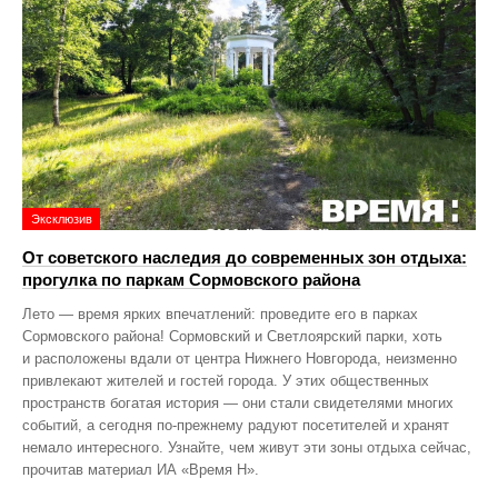
Эксклюзив
От советского наследия до современных зон отдыха:
прогулка по паркам Сормовского района
Лето — время ярких впечатлений: проведите его в парках
Сормовского района! Сормовский и Светлоярский парки, хоть
и расположены вдали от центра Нижнего Новгорода, неизменно
привлекают жителей и гостей города. У этих общественных
пространств богатая история — они стали свидетелями многих
событий, а сегодня по‑прежнему радуют посетителей и хранят
немало интересного. Узнайте, чем живут эти зоны отдыха сейчас,
прочитав материал ИА «Время Н».