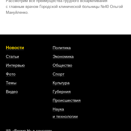
Рассмотрим все преимущества грудного вскармливания
с главным врачом Городской клинической больницы №40 Ольгой
Мануйленко.
Новости
Политика
Статьи
Экономика
Интервью
Общество
Фото
Спорт
Темы
Культура
Видео
Губерния
Происшествия
Наука
и технологии
ИА «Время Н» в соцсетях