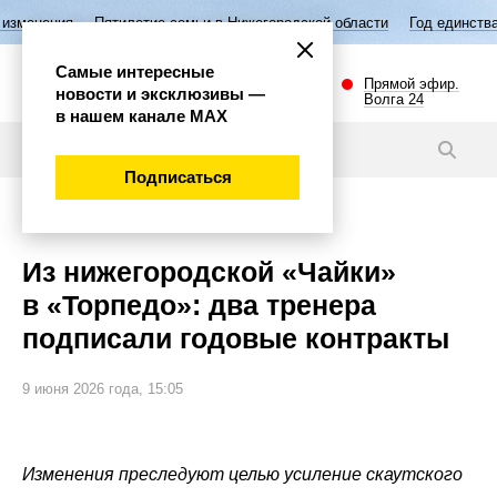
илетие семьи в Нижегородской области
Год единства народов России
Самые интересные
Прямой эфир.
новости и эксклюзивы —
Волга 24
в нашем канале МАХ
Новости
Подписаться
Спорт
Из нижегородской «Чайки»
в «Торпедо»: два тренера
подписали годовые контракты
9 июня 2026 года, 15:05
Изменения преследуют целью усиление скаутского