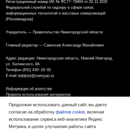
Регистрационный номер ИА № ФС77−79404 от 02.11.2020
Федеральной службой по надзору в сфере связи,
информационных технологий и массовых коммуникаций
(Роскомнадзор)
Учредитель — Правительство Нижегородской области
Главный редактор — Савельев Александр Михайлович
Адрес редакции: Нижегородская область, Нижний Новгород,
ул. Белинского, 9А
Телефон (831) 430−18−91
E-mail
redaktor@vremyan.ru
Информация об агентстве
Правила использования материалов
Продолжая использовать данный сайт, вы даете
Информационная политика использования «cookies»-файлов
согласие на обработку
файлов cookie
, включая
использование сервиса веб-аналитики Яндекс
Ресурс содержит материалы 16+
Метрика, в целях улучшения работы сайта