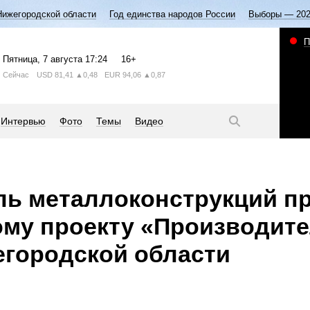
Нижегородской области
Год единства народов России
Выборы — 20
П
Пятница
, 7 августа
17:24
16+
Сейчас
USD
81,41
▲0,48
EUR
94,06
▲0,87
Интервью
Фото
Темы
Видео
ль металлоконструкций п
му проекту «Производит
егородской области