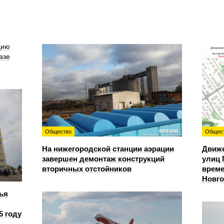
цию
азе
Общество
Общес
На нижегородской станции аэрации
Движе
завершен демонтаж конструкций
улиц 
вторичных отстойников
време
Новг
ья
5 году