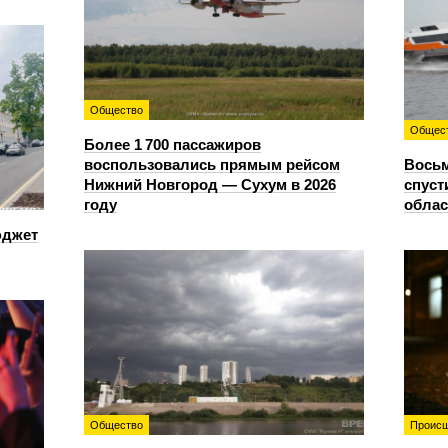
Общество
Общес
Более 1 700 пассажиров
воспользовались прямым рейсом
Восьм
Нижний Новгород — Сухум в 2026
спуст
году
облас
юджет
Общество
Происш