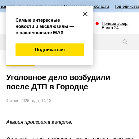
Пятилетие семьи в Нижегородской области
Год единства народов Р
Самые интересные
Прямой эфир.
новости и эксклюзивы —
Волга 24
в нашем канале МАХ
Новости
Подписаться
Происшествия
Уголовное дело возбудили
после ДТП в Городце
4 июня 2026 года, 14:13
Авария произошла в марте.
Уголовное дело возбудили после наезда иномарки