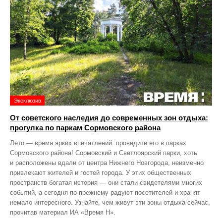
Эксклюзив
От советского наследия до современных зон отдыха:
прогулка по паркам Сормовского района
Лето — время ярких впечатлений: проведите его в парках
Сормовского района! Сормовский и Светлоярский парки, хоть
и расположены вдали от центра Нижнего Новгорода, неизменно
привлекают жителей и гостей города. У этих общественных
пространств богатая история — они стали свидетелями многих
событий, а сегодня по‑прежнему радуют посетителей и хранят
немало интересного. Узнайте, чем живут эти зоны отдыха сейчас,
прочитав материал ИА «Время Н».