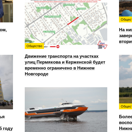
Общес
ом,
На ни
завер
втори
Общество
Движение транспорта на участках
улиц Пермякова и Керженской будет
временно ограничено в Нижнем
Новгороде
Общес
ья
Более
восп
5 году
Нижни