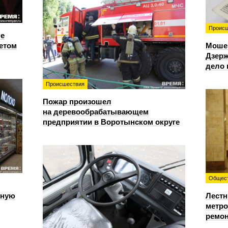
Происш
е
етом
Моше
Дзерж
дело 
Происшествия
Пожар произошел
на деревообрабатывающем
предприятии в Воротынском округе
Общес
чную
Лестн
метро
ремон