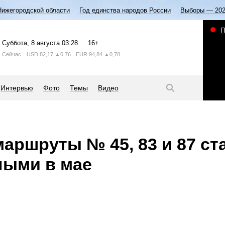
Нижегородской области
Год единства народов России
Выборы — 20
П
Суббота
, 8 августа
03:28
16+
Сейчас
USD
82,17
▲0,76
EUR
94,84
▲0,78
Интервью
Фото
Темы
Видео
аршруты № 45, 83 и 87 ст
ными в мае