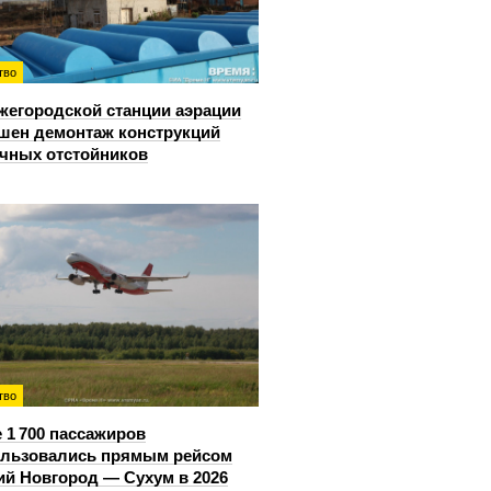
тво
жегородской станции аэрации
шен демонтаж конструкций
чных отстойников
тво
 1 700 пассажиров
ользовались прямым рейсом
й Новгород — Сухум в 2026