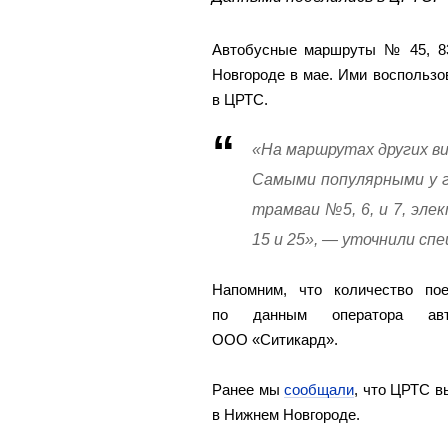
Автобусные маршруты № 45, 8
Новгороде в мае. Ими воспольз
в ЦРТС.
«На маршрутах других в
Самыми популярными у г
трамваи №5, 6, и 7, эле
15 и 25», — уточнили сп
Напомним, что количество по
по данным оператора авт
ООО «Ситикард».
Ранее мы
сообщали
, что ЦРТС в
в Нижнем Новгороде.