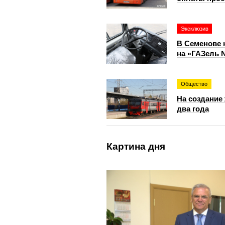
Эксклюзив
В Семенове 
на «ГАЗель 
Общество
На создание
два года
Картина дня