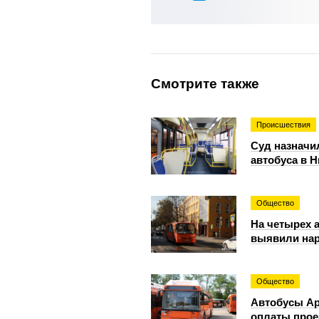
Смотрите также
Происшествия
Суд назначи
автобуса в 
Общество
На четырех 
выявили на
Общество
Автобусы Ар
оплаты прое