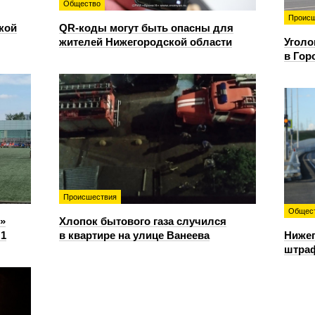
Общество
Происш
кой
QR-коды могут быть опасны для
жителей Нижегородской области
Уголо
в Гор
Происшествия
Общес
»
Хлопок бытового газа случился
:1
в квартире на улице Ванеева
Нижег
штраф