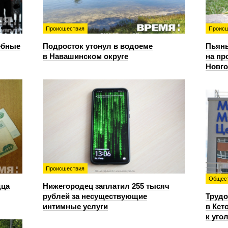
Происшествия
Происш
ебные
Подросток утонул в водоеме
Пьяны
в Навашинском округе
на пр
Новг
Происшествия
Общес
дца
Нижегородец заплатил 255 тысяч
рублей за несуществующие
Трудо
интимные услуги
в Кст
к уго