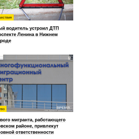
ествия
й водитель устроил ДТП
оспекте Ленина в Нижнем
ороде
тво
вого мигранта, работающего
овском районе, привлекут
ловной ответственности