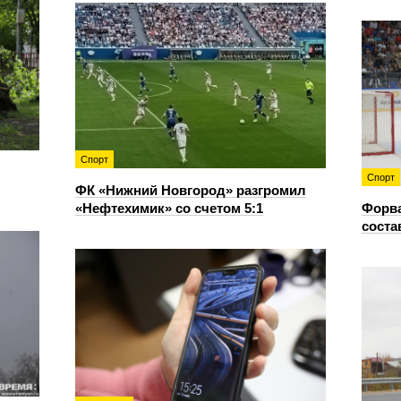
Спорт
Спорт
ФК «Нижний Новгород» разгромил
«Нефтехимик» со счетом 5:1
Форв
соста