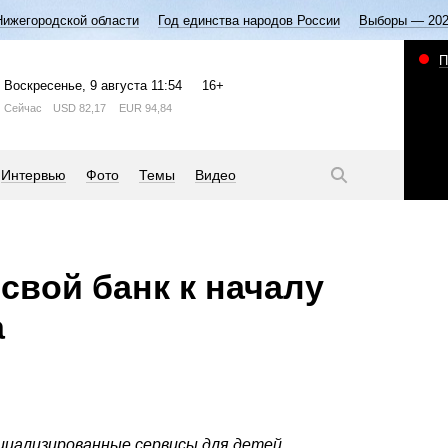
Нижегородской области
Год единства народов России
Выборы — 20
П
Воскресенье
, 9 августа
11:54
16+
Сейчас
USD
82,17
EUR
94,84
Интервью
Фото
Темы
Видео
свой банк к началу
а
циализированные сервисы для детей.