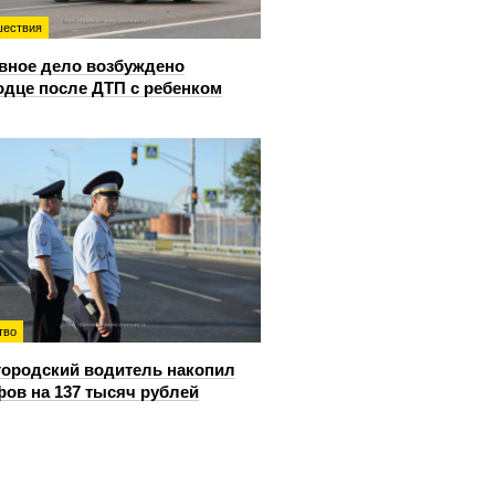
ествия
вное дело возбуждено
одце после ДТП с ребенком
тво
ородский водитель накопил
ов на 137 тысяч рублей