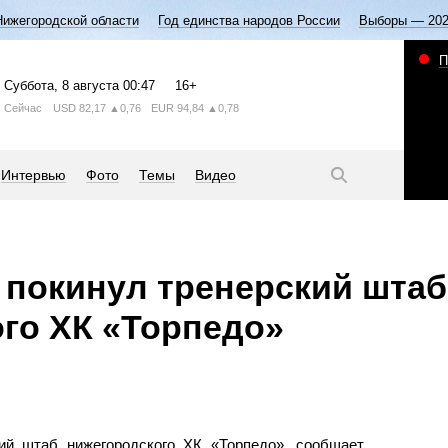
Нижегородской области
Год единства народов России
Выборы — 20
П
Суббота
, 8 августа
00:47
16+
Сейчас
USD
82,17
▲0,76
EUR
94,84
▲0,78
Интервью
Фото
Темы
Видео
 покинул тренерский штаб
го ХК «Торпедо»
ий штаб нижегородского ХК «Торпедо», сообщает