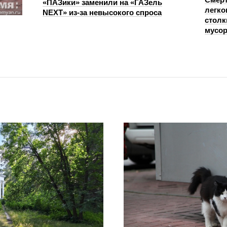
«ПАЗики» заменили на «ГАЗель
легко
NEXT» из‑за невысокого спроса
столк
мусо