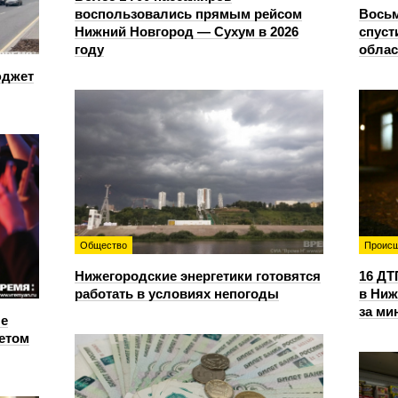
воспользовались прямым рейсом
Восьм
Нижний Новгород — Сухум в 2026
спуст
году
облас
юджет
Общество
Происш
Нижегородские энергетики готовятся
16 ДТ
работать в условиях непогоды
в Ниж
за ми
е
етом