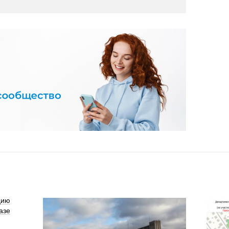
цию
азе