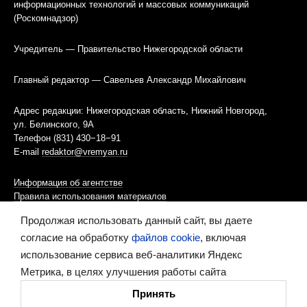
информационных технологий и массовых коммуникаций
(Роскомнадзор)
Учредитель — Правительство Нижегородской области
Главный редактор — Савельев Александр Михайлович
Адрес редакции: Нижегородская область, Нижний Новгород,
ул. Белинского, 9А
Телефон (831) 430−18−91
E-mail
redaktor@vremyan.ru
Информация об агентстве
Правила использования материалов
Продолжая использовать данный сайт, вы даете
Информационная политика использования «cookies»-файлов
согласие на обработку
файлов cookie
, включая
использование сервиса веб-аналитики Яндекс
Ресурс содержит материалы 16+
Метрика, в целях улучшения работы сайта
Сделано в digital-агентстве
Принять