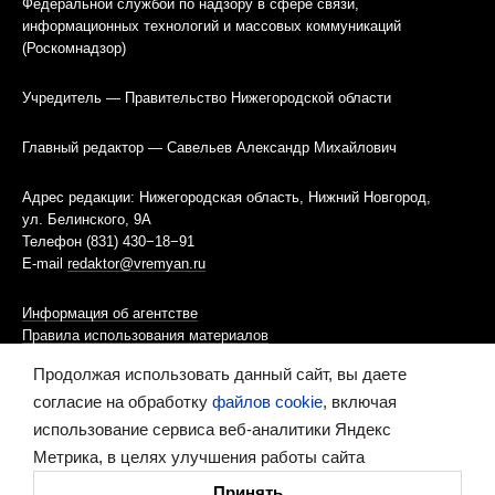
Федеральной службой по надзору в сфере связи,
информационных технологий и массовых коммуникаций
(Роскомнадзор)
Учредитель — Правительство Нижегородской области
Главный редактор — Савельев Александр Михайлович
Адрес редакции: Нижегородская область, Нижний Новгород,
ул. Белинского, 9А
Телефон (831) 430−18−91
E-mail
redaktor@vremyan.ru
Информация об агентстве
Правила использования материалов
Продолжая использовать данный сайт, вы даете
Информационная политика использования «cookies»-файлов
согласие на обработку
файлов cookie
, включая
использование сервиса веб-аналитики Яндекс
Ресурс содержит материалы 16+
Метрика, в целях улучшения работы сайта
Сделано в digital-агентстве
Принять