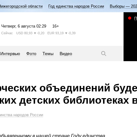
Нижегородской области
Год единства народов России
Выборы — 20
П
Четверг
, 6 августа
02:29
16+
Сейчас
USD
80,93
▼-0,20
EUR
93,19
▼-0,39
Интервью
Фото
Темы
Видео
рческих объединений буде
ких детских библиотеках 
инства народов России
бъявленному в нашей стране Году единства