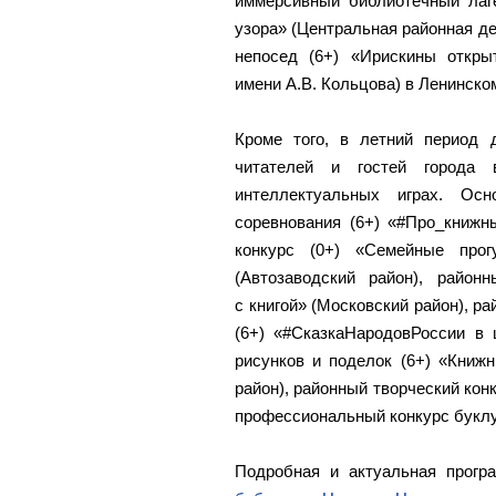
иммерсивный библиотечный лаге
узора» (Центральная районная де
непосед (6+) «Ирискины откры
имени А.В. Кольцова) в Ленинско
Кроме того, в летний период 
читателей и гостей города в
интеллектуальных играх. Ос
соревнования (6+) «#Про_книжн
конкурс (0+) «Семейные прог
(Автозаводский район), район
с книгой» (Московский район), р
(6+) «#СказкаНародовРоссии в 
рисунков и поделок (6+) «Книж
район), районный творческий конк
профессиональный конкурс буклу
Подробная и актуальная прогр