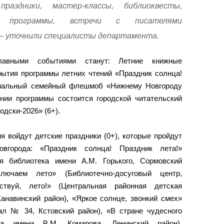
раздники, мастер-классы, библиоквесты,
вые программы, встречи с писателями
— уточнили специалисты департамента.
главными событиями станут: Летние книжные
крытия программы летних чтений «Праздник солнца!
иональный семейный флешмоб «Нижнему Новгороду
ении программы состоится городской читательский
дски-2026» (6+).
я войдут детские праздники (0+), которые пройдут
вгорода: «Праздник солнца! Праздник лета!»
ая библиотека имени А.М. Горького, Сормовский
лючаем лето» (Библиотечно-досуговый центр,
вствуй, лето!» (Центральная районная детская
анавинский район), «Яркое солнце, звонкий смех»
л № 34, Кстовский район), «В стране чудесного
ека имени В.М. Комарова, Ленинский район),