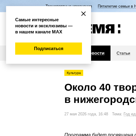
Транспортные изменения
Пятилетие семьи в 
Самые интересные
новости и эксклюзивы —
в нашем канале МАХ
Подписаться
Новости
Статьи
Культура
Около 40 тво
в нижегородс
27 мая 2026 года, 16:48 Тема:
Год ед
Программа будет посвящена о