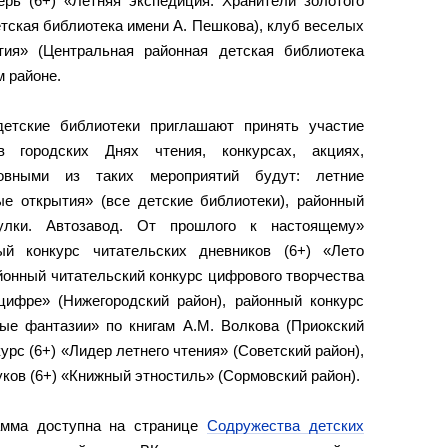
рь (6+) «Летняя экспедиция: Хранители золотого
тская библиотека имени А. Пешкова), клуб веселых
тия» (Центральная районная детская библиотека
м районе.
детские библиотеки приглашают принять участие
 городских Днях чтения, конкурсах, акциях,
новными из таких мероприятий будут: летние
ые открытия» (все детские библиотеки), районный
улки. Автозавод. От прошлого к настоящему»
ный конкурс читательских дневников (6+) «Лето
айонный читательский конкурс цифрового творчества
цифре» (Нижегородский район), районный конкурс
ные фантазии» по книгам А.М. Волкова (Приокский
урс (6+) «Лидер летнего чтения» (Советский район),
ков (6+) «Книжный этностиль» (Сормовский район).
амма доступна на странице
Содружества детских