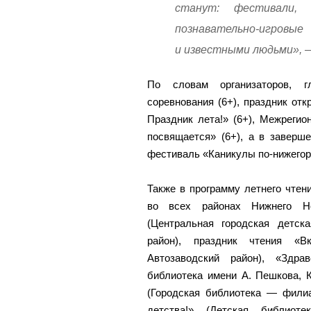
станут: фестивали, п
познавательно-игро
и известными людьми», 
По словам организаторов, 
соревнования (6+), праздник от
Праздник лета!» (6+), Межрег
посвящается» (6+), а в заверш
фестиваль «Каникулы по-нижегоро
Также в программу летнего чтени
во всех районах Нижнего Но
(Центральная городская детск
район), праздник чтения «Вк
Автозаводский район), «Здра
библиотека имени А. Пешкова, К
(Городская библиотека — филиа
детства!» (Детская библиот