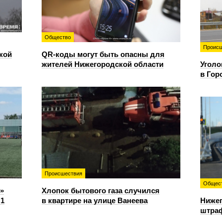
Общество
Происш
кой
QR-коды могут быть опасны для
жителей Нижегородской области
Уголо
в Гор
Происшествия
Общес
»
Хлопок бытового газа случился
:1
в квартире на улице Ванеева
Нижег
штраф