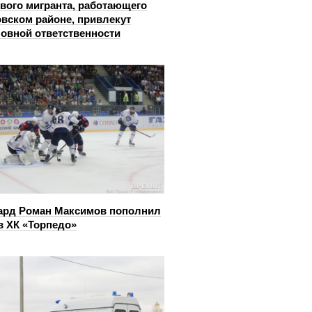
вого мигранта, работающего
овском районе, привлекут
ловной ответственности
ард Роман Максимов пополнил
в ХК «Торпедо»