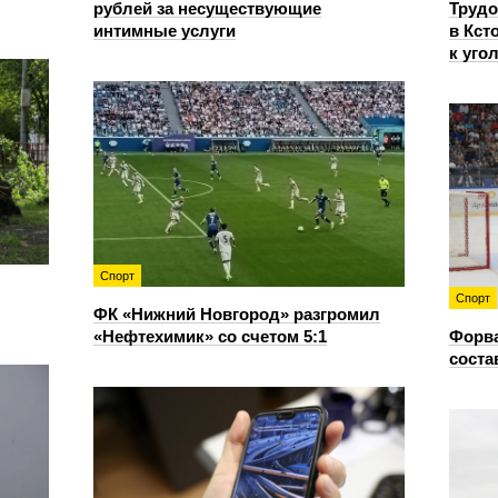
рублей за несуществующие
Трудо
интимные услуги
в Кст
к уго
Спорт
Спорт
ФК «Нижний Новгород» разгромил
«Нефтехимик» со счетом 5:1
Форв
соста