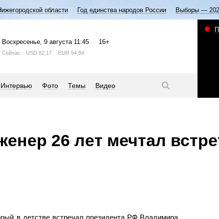
Нижегородской области
Год единства народов России
Выборы — 20
П
Воскресенье
, 9 августа
11:45
16+
Сейчас
USD
82,17
EUR
94,84
Интервью
Фото
Темы
Видео
женер 26 лет мечтал встр
орый в детстве встречал президента РФ Владимира