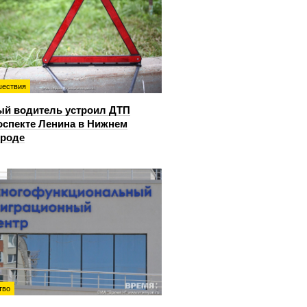
ествия
й водитель устроил ДТП
оспекте Ленина в Нижнем
ороде
тво