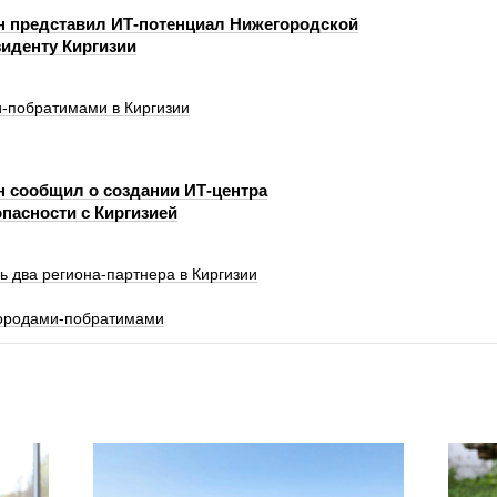
н представил ИТ-потенциал Нижегородской
зиденту Киргизии
и‑побратимами в Киргизии
н сообщил о создании ИТ-центра
пасности с Киргизией
ь два региона-партнера в Киргизии
городами-побратимами