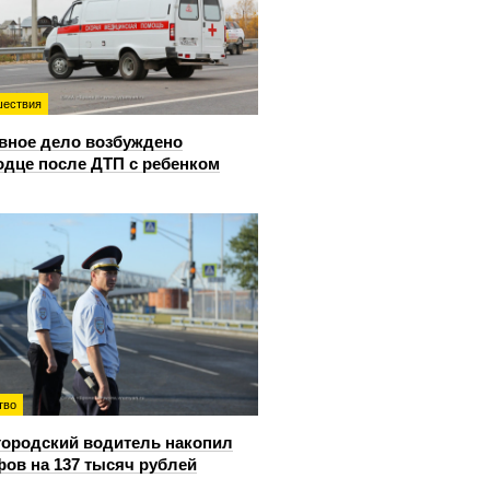
ествия
вное дело возбуждено
одце после ДТП с ребенком
тво
ородский водитель накопил
ов на 137 тысяч рублей