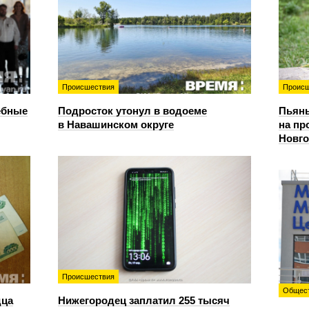
Происшествия
Происш
ебные
Подросток утонул в водоеме
Пьяны
в Навашинском округе
на пр
Новг
Происшествия
Общес
дца
Нижегородец заплатил 255 тысяч