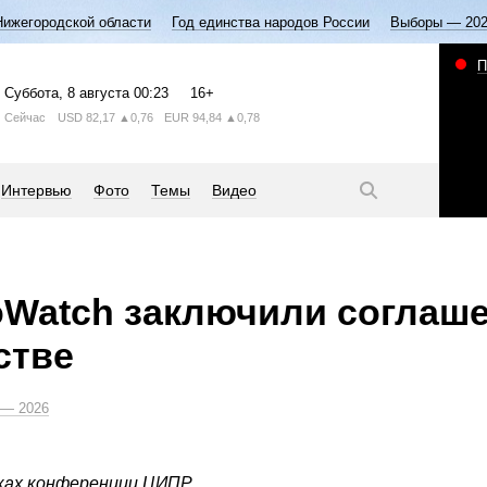
Нижегородской области
Год единства народов России
Выборы — 20
П
Суббота
, 8 августа
00:23
16+
Сейчас
USD
82,17
▲0,76
EUR
94,84
▲0,78
Интервью
Фото
Темы
Видео
foWatch заключили соглаш
стве
— 2026
ках конференции ЦИПР.