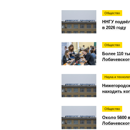
Общество
ННГУ подвёл
в 2026 году
Общество
Более 110 т
Лобачевског
Наука и техноло
Нижегородск
находить ко
Общество
Около 5600 
Лобачевского