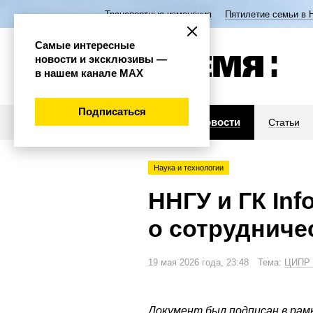
Транспортные изменения
Пятилетие семьи в 
Самые интересные
новости и эксклюзивы —
в нашем канале МАХ
Подписаться
Новости
Статьи
Наука и технологии
ННГУ и ГК In
о сотрудниче
19 мая 2026 года, 23:48 Тема:
ЦИПР 
Документ был подписан в рам