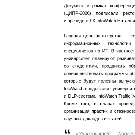
Документ в рамках конференц
(ЦИПР-2026) подписали рект
и президент ГК InfoWatch Наталья
Главная цель партнерства — со
информационных технологий
специалистов по ИТ. В частност
университет планируют развива
со студентами, продвигать об
совершенствовать программы обу
которые будут полезны выпуск
InfoWatch предоставит универси
и DLP-система InfoWatch Traffic
Кроме того, в планах провед
организация практик и стажиров
научных докладов и статей.
«Университет Лобаче