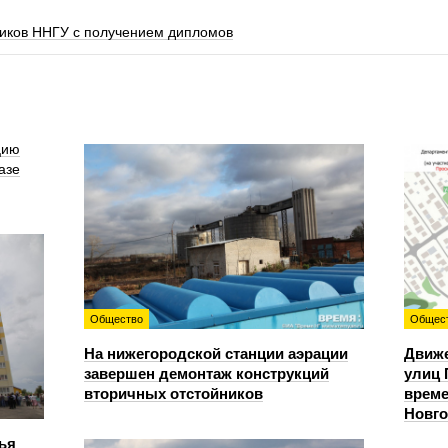
ников ННГУ с получением дипломов
цию
азе
Общество
Общес
На нижегородской станции аэрации
Движе
завершен демонтаж конструкций
улиц 
вторичных отстойников
време
Новг
ья