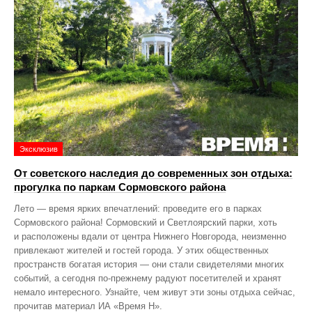
Эксклюзив
От советского наследия до современных зон отдыха:
прогулка по паркам Сормовского района
Лето — время ярких впечатлений: проведите его в парках
Сормовского района! Сормовский и Светлоярский парки, хоть
и расположены вдали от центра Нижнего Новгорода, неизменно
привлекают жителей и гостей города. У этих общественных
пространств богатая история — они стали свидетелями многих
событий, а сегодня по‑прежнему радуют посетителей и хранят
немало интересного. Узнайте, чем живут эти зоны отдыха сейчас,
прочитав материал ИА «Время Н».