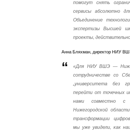
помогут снять огран
сервисы абсолютно дл
Объединение технологи
экспертизы Высшей шк
проекты, действительн
Анна Бляхман, директор НИУ ВШ
«Для НИУ ВШЭ — Нижни
сотрудничестве со Сб
„университета без гр
перейти от точечных ин
нами совместно с Л
Нижегородской области
трансформации цифро
мы уже увидели, как на