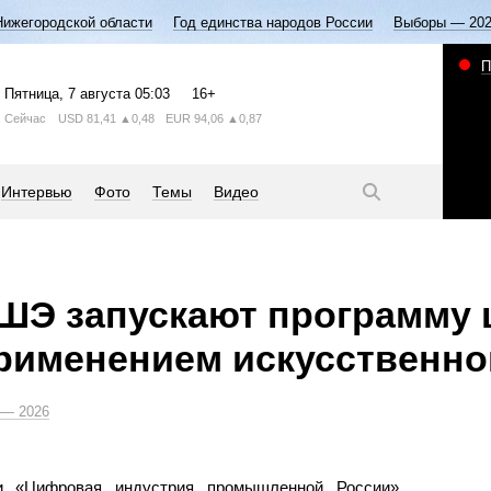
Нижегородской области
Год единства народов России
Выборы — 20
П
Пятница
, 7 августа
05:03
16+
Сейчас
USD
81,41
▲0,48
EUR
94,06
▲0,87
Интервью
Фото
Темы
Видео
ВШЭ запускают программу
рименением искусственно
— 2026
и «Цифровая индустрия промышленной России»