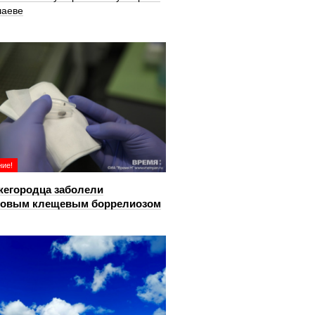
шаеве
ие!
жегородца заболели
довым клещевым боррелиозом