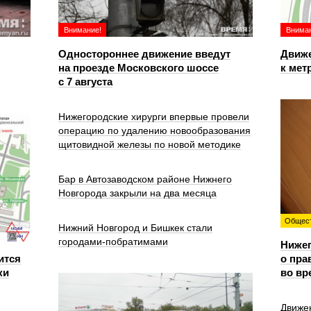
Внимание!
Вниман
Одностороннее движение введут
Движе
на проезде Московского шоссе
к мет
с 7 августа
Нижегородские хирурги впервые провели
операцию по удалению новообразования
щитовидной железы по новой методике
Бар в Автозаводском районе Нижнего
Новгорода закрыли на два месяца
Общес
Нижний Новгород и Бишкек стали
городами-побратимами
Ниже
ится
о пра
ки
во вр
Движе