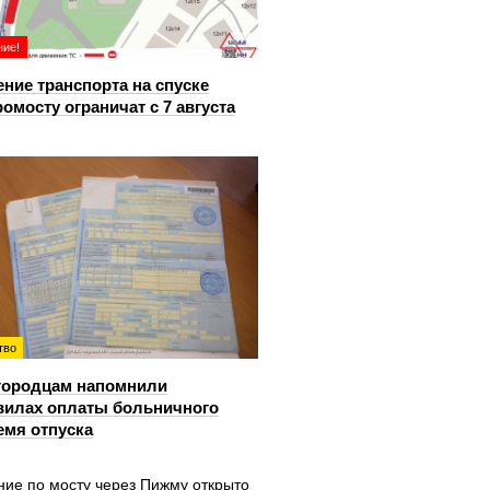
ие!
ние транспорта на спуске
ромосту ограничат с 7 августа
тво
городцам напомнили
вилах оплаты больничного
емя отпуска
ние по мосту через Пижму открыто