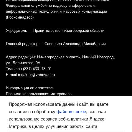
Федеральной службой по надзору в сфере связи,
информационных технологий и массовых коммуникаций
(Роскомнадзор)
Учредитель — Правительство Нижегородской области
Главный редактор — Савельев Александр Михайлович
Адрес редакции: Нижегородская область, Нижний Новгород,
ул. Белинского, 9А
Телефон (831) 430−18−91
E-mail
redaktor@vremyan.ru
Информация об агентстве
Правила использования материалов
Продолжая использовать данный сайт, вы даете
Информационная политика использования «cookies»-файлов
согласие на обработку
файлов cookie
, включая
использование сервиса веб-аналитики Яндекс
Ресурс содержит материалы 16+
Метрика, в целях улучшения работы сайта