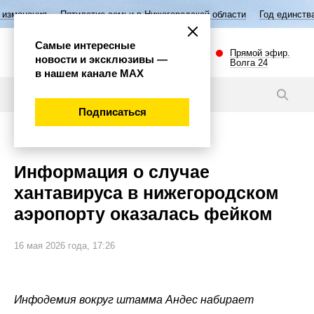
Пятилетие семьи в Нижегородской области
Год единства народов Ро
Самые интересные
Прямой эфир.
новости и эксклюзивы —
Волга 24
в нашем канале МАХ
Новости
Подписаться
Общество
Информация о случае
хантавируса в нижегородском
аэропорту оказалась фейком
16 мая 2026 года, 17:26
Инфодемия вокруг штамма Андес набирает