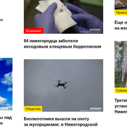
Происш
ли
Еще о
на же
Внимание!
64 нижегородца заболели
иксодовым клещевым боррелиозом
Губерн
Трети
устан
Общество
Нижег
ы над
Беспилотники вышли на охоту
ью
за мусорщиками: в Нижегородской