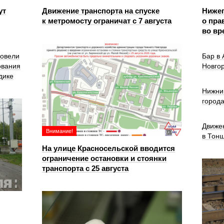
ут
Движение транспорта на спуске
Ниже
к метромосту ограничат с 7 августа
о пра
во вр
ровели
Бар в
ования
Новго
дике
Нижни
город
Движе
Внимание!
в Тон
На улице Красносельской вводится
ограничение остановки и стоянки
транспорта с 25 августа