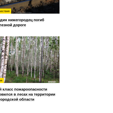
ествия
дин нижегородец погиб
лезной дороге
ия
й класс пожароопасности
овился в лесах на территории
ородской области