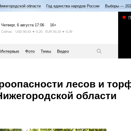
Нижегородской области
Год единства народов России
Выборы — 20
П
Четверг
, 6 августа
17:06
16+
Сейчас
USD
80,93
▼-0,20
EUR
93,19
▼-0,39
Интервью
Фото
Темы
Видео
ароопасности лесов и тор
Нижегородской области