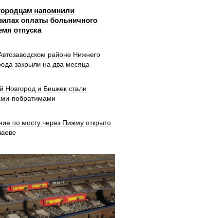
городцам напомнили
вилах оплаты больничного
емя отпуска
 Автозаводском районе Нижнего
рода закрыли на два месяца
й Новгород и Бишкек стали
ами-побратимами
ние по мосту через Пижму открыто
шаеве