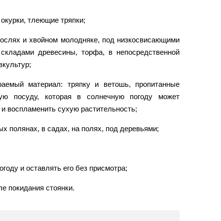
 окурки, тлеющие тряпки;
арослях и хвойном молодняке, под низкосвисающими
 складами древесины, торфа, в непосредственной
зкультур;
раемый материал: тряпку и ветошь, пропитанные
ную посуду, которая в солнечную погоду может
 и воспламенить сухую растительность;
х полянах, в садах, на полях, под деревьями;
огоду и оставлять его без присмотра;
ле покидания стоянки.