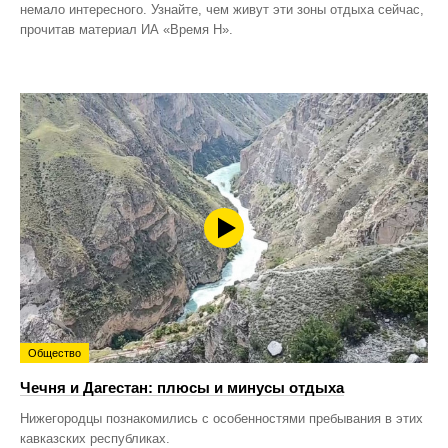
немало интересного. Узнайте, чем живут эти зоны отдыха сейчас,
прочитав материал ИА «Время Н».
Общество
Чечня и Дагестан: плюсы и минусы отдыха
Нижегородцы познакомились с особенностями пребывания в этих
кавказских республиках.