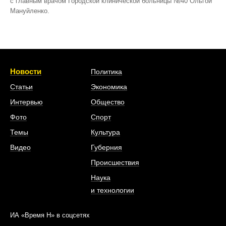
с главным врачом Городской клинической больницы №40 Ольгой
Мануйленко.
Новости
Политика
Статьи
Экономика
Интервью
Общество
Фото
Спорт
Темы
Культура
Видео
Губерния
Происшествия
Наука
и технологии
ИА «Время Н» в соцсетях