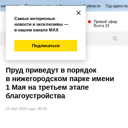
я
Пятилетие семьи в Нижегородской области
Год единства народов 
Самые интересные
Прямой эфир.
новости и эксклюзивы —
Волга 24
в нашем канале МАХ
Новости
Подписаться
Эксклюзив
Пруд приведут в порядок
в нижегородском парке имени
1 Мая на третьем этапе
благоустройства
15 мая 2026 года, 09:09