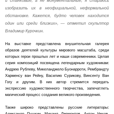
и станковые, а не монументальные, я стараюсь
изобразить их в неофициальной, неформальной
обстановке. Кажется, будто человек находится
один или среди близких», — отметил скульптор
Владимир Курочкин.
На выставке представлена внушительная галерея
образов деятелей культуры мирового масштаба, среди
которых герои прошлых лет и наши современники. Целая
серия композиций посвящена легендарным художникам:
Андрею Рублеву, Микеланджело Буонарроти, Рембрандту
Харменсу ван Рейну, Василию Сурикову, Винсенту Ван
Гогу и другим. В них автор стремится передать
экспрессию художественного творчества, запечатлеть
магический процесс создания великого произведения.
Также широко представлены русские литераторы:
Александр Пушкин, Михаил Лермонтов, Антон Чехов,