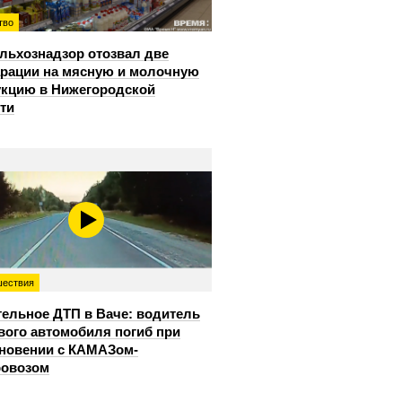
тво
льхознадзор отозвал две
рации на мясную и молочную
кцию в Нижегородской
ти
ествия
ельное ДТП в Ваче: водитель
вого автомобиля погиб при
новении с КАМАЗом-
ровозом