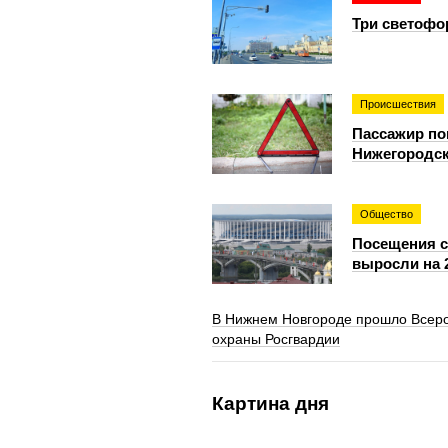
Три светофо
Происшествия
Пассажир по
Нижегородск
Общество
Посещения с
выросли на 
В Нижнем Новгороде прошло Всер
охраны Росгвардии
Картина дня