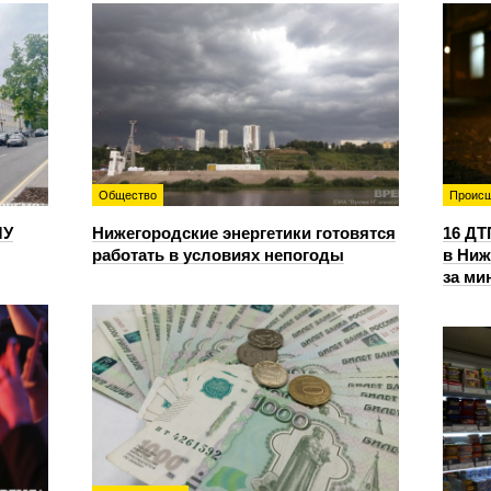
Общество
Происш
ЛУ
Нижегородские энергетики готовятся
16 ДТ
работать в условиях непогоды
в Ниж
за ми