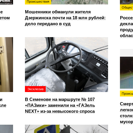
Происшествия
Общес
е
Мошенники обманули жителя
етом
Дзержинска почти на 18 млн рублей:
Россе
дело передано в суд
декла
проду
облас
Эксклюзив
Происш
и
В Семенове на маршруте № 107
Смерт
сле
«ПАЗики» заменили на «ГАЗель
легко
NEXT» из‑за невысокого спроса
столк
мусо