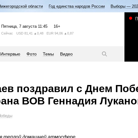
Нижегородской области
Год единства народов России
Выборы — 20
П
Пятница
, 7 августа
11:45
16+
Сейчас
USD
81,41
▲0,48
EUR
94,06
▲0,87
Интервью
Фото
Темы
Видео
в поздравил с Днем Поб
рана ВОВ Геннадия Лукано
Победы
 в теплой домашней атмосфере.