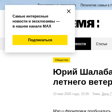
Транспортные изменения
Пятилетие семьи в 
Самые интересные
новости и эксклюзивы —
в нашем канале МАХ
Подписаться
Новости
Статьи
Общество
Юрий Шалабае
летнего вете
13 мая 2026 года, 15:55 Тема:
День 
Мэр и фронтовик пообщались