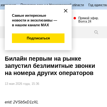
тилетие семьи в Нижегородской области
Год единства народов Росси
Самые интересные
Прямой эфир.
новости и эксклюзивы —
Волга 24
в нашем канале МАХ
Новости
Подписаться
Общество
Билайн первым на рынке
запустил безлимитные звонки
на номера других операторов
13 мая 2026 года, 15:36
erid: 2VSb5xD1zXL