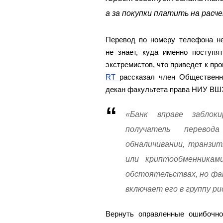
а за покупки платить на расч
Перевод по номеру телефона не
не знает, куда именно поступя
экстремистов, что приведет к пр
RT
рассказал член Общественн
декан факультета права НИУ ВШ
«Банк вправе заблок
получатель перевод
обналичивании, транзит
или криптообменника
обстоятельствах, но фа
включает его в группу ри
Вернуть оправленные ошибочно