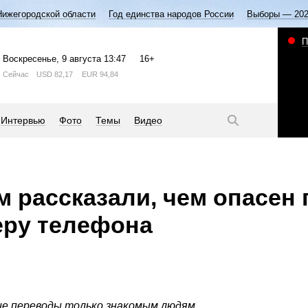
Нижегородской области
Год единства народов России
Выборы — 20
П
Воскресенье
, 9 августа
13:47
16+
Сейчас
USD
82,17
EUR
94,84
Интервью
Фото
Темы
Видео
 рассказали, чем опасен
еру телефона
е переводы только знакомым людям,