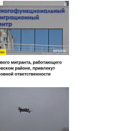
тво
вого мигранта, работающего
овском районе, привлекут
ловной ответственности