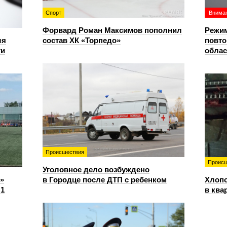
Спорт
Вниман
Форвард Роман Максимов пополнил
Режим
ля
состав ХК «Торпедо»
повто
ти
облас
Происшествия
Происш
Уголовное дело возбуждено
»
в Городце после ДТП с ребенком
Хлопо
:1
в ква