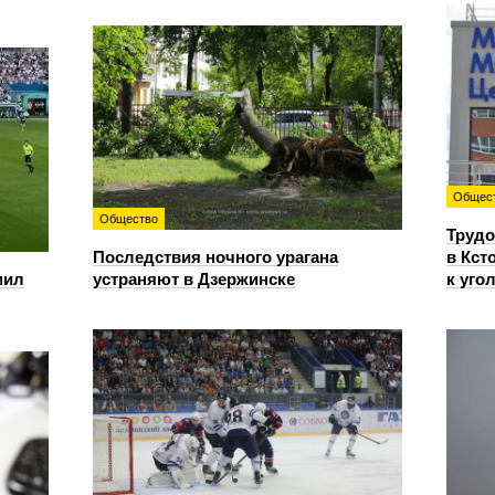
Общес
Общество
Трудо
Последствия ночного урагана
в Кст
мил
устраняют в Дзержинске
к уго