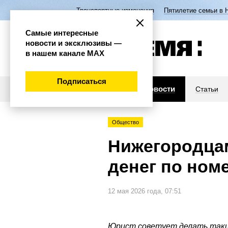
Транспортные изменения
Пятилетие семьи в 
Самые интересные
новости и эксклюзивы —
в нашем канале МАХ
Подписаться
Новости
Статьи
Общество
Нижегородцам
денег по ном
12 мая 2026 года, 07:51
Юрист советует делать таки