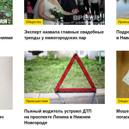
Общество
Происш
Эксперт назвала главные свадебные
Подро
ениями
тренды у нижегородских пар
в Нав
Происшествия
Общес
Пьяный водитель устроил ДТП
Мошен
яч
на проспекте Ленина в Нижнем
погас
Новгороде