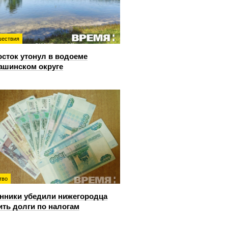
ествия
сток утонул в водоеме
ашинском округе
тво
ники убедили нижегородца
ить долги по налогам