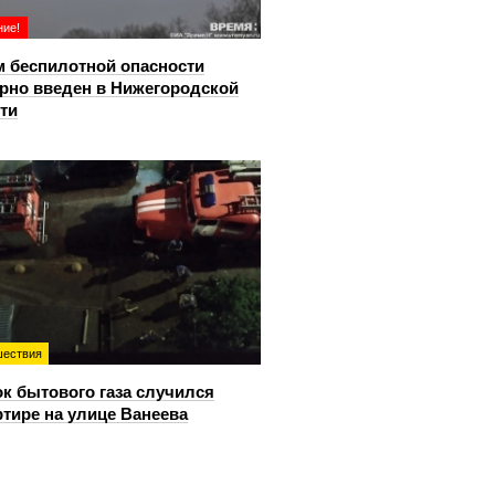
ие!
 беспилотной опасности
рно введен в Нижегородской
ти
ествия
к бытового газа случился
ртире на улице Ванеева