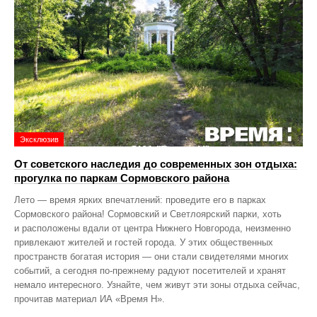
Эксклюзив
От советского наследия до современных зон отдыха:
прогулка по паркам Сормовского района
Лето — время ярких впечатлений: проведите его в парках
Сормовского района! Сормовский и Светлоярский парки, хоть
и расположены вдали от центра Нижнего Новгорода, неизменно
привлекают жителей и гостей города. У этих общественных
пространств богатая история — они стали свидетелями многих
событий, а сегодня по‑прежнему радуют посетителей и хранят
немало интересного. Узнайте, чем живут эти зоны отдыха сейчас,
прочитав материал ИА «Время Н».