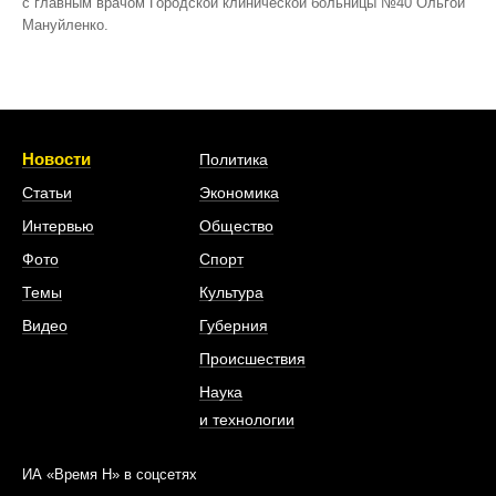
с главным врачом Городской клинической больницы №40 Ольгой
Мануйленко.
Новости
Политика
Статьи
Экономика
Интервью
Общество
Фото
Спорт
Темы
Культура
Видео
Губерния
Происшествия
Наука
и технологии
ИА «Время Н» в соцсетях