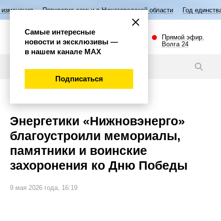
Пятилетие семьи в Нижегородской области
Год единства народов Ро
Самые интересные
Прямой эфир.
новости и эксклюзивы —
Волга 24
в нашем канале МАХ
Новости
Подписаться
Общество
Энергетики «Нижновэнерго»
благоустроили мемориалы,
памятники и воинские
захоронения ко Дню Победы
9 мая 2026 года, 16:19