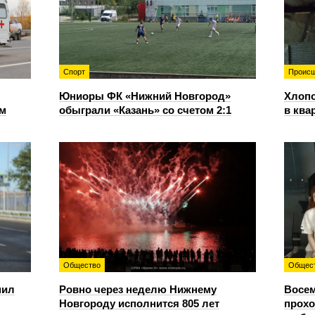
Спорт
Происш
Юниоры ФК «Нижний Новгород»
Хлопо
ом
обыграли «Казань» со счетом 2:1
в ква
Общество
Общес
пил
Ровно через неделю Нижнему
Восем
Новгороду исполнится 805 лет
прохо