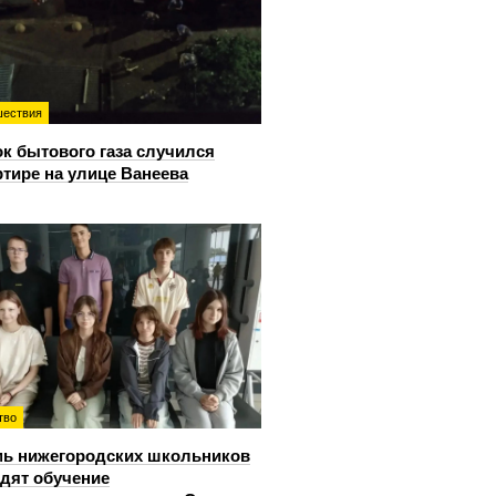
ествия
к бытового газа случился
ртире на улице Ванеева
тво
ь нижегородских школьников
дят обучение