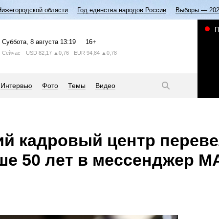
Нижегородской области
Год единства народов России
Выборы — 20
П
Суббота
, 8 августа
13:19
16+
Сейчас
USD
82,17
▲0,76
EUR
94,84
▲0,78
Интервью
Фото
Темы
Видео
й кадровый центр перевел
ше 50 лет в мессенджер M