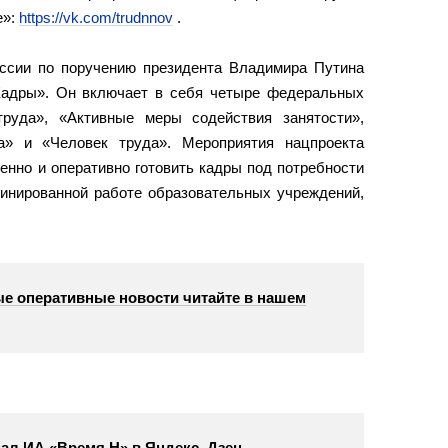
е»:
https://vk.com/trudnnov
.
оссии по поручению президента Владимира Путина
Кадры». Он включает в себя четыре федеральных
труда», «Активные меры содействия занятости»,
а» и «Человек труда». Мероприятия нацпроекта
енно и оперативно готовить кадры под потребности
динированной работе образовательных учреждений,
е оперативные новости читайте в нашем
ал ИА «Время Н» в Яндекс. Дзен