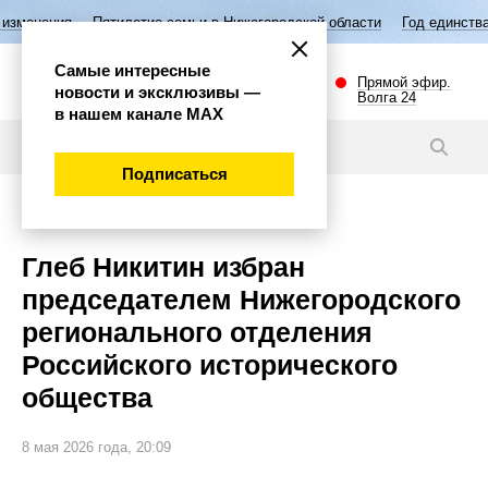
етие семьи в Нижегородской области
Год единства народов России
Самые интересные
Прямой эфир.
новости и эксклюзивы —
Волга 24
в нашем канале МАХ
Новости
Подписаться
Общество
Глеб Никитин избран
председателем Нижегородского
регионального отделения
Российского исторического
общества
8 мая 2026 года, 20:09