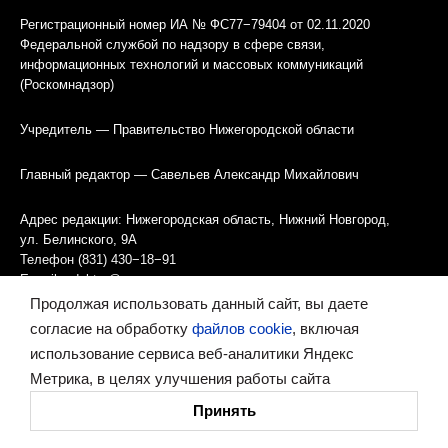
Регистрационный номер ИА № ФС77−79404 от 02.11.2020
Федеральной службой по надзору в сфере связи,
информационных технологий и массовых коммуникаций
(Роскомнадзор)
Учредитель — Правительство Нижегородской области
Главный редактор — Савельев Александр Михайлович
Адрес редакции: Нижегородская область, Нижний Новгород,
ул. Белинского, 9А
Телефон (831) 430−18−91
E-mail
redaktor@vremyan.ru
Продолжая использовать данный сайт, вы даете
Информация об агентстве
согласие на обработку
файлов cookie
, включая
Правила использования материалов
использование сервиса веб-аналитики Яндекс
Метрика, в целях улучшения работы сайта
Информационная политика использования «cookies»-файлов
Принять
Ресурс содержит материалы 16+