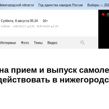
Нижегородской области
Год единства народов России
Выборы — 20
П
Суббота
, 8 августа
05:24
16+
Сейчас
USD
82,17
▲0,76
EUR
94,84
▲0,78
Интервью
Фото
Темы
Видео
на прием и выпуск самол
ействовать в нижегород