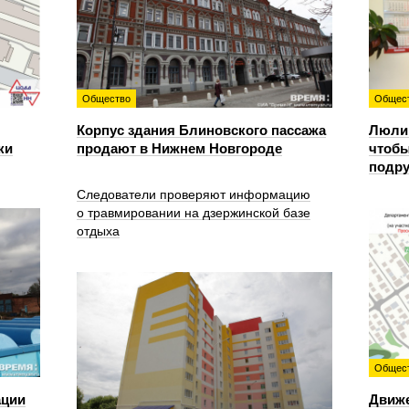
Общество
Общес
Корпус здания Блиновского пассажа
Люлин
ки
продают в Нижнем Новгороде
чтобы
подру
Следователи проверяют информацию
о травмировании на дзержинской базе
отдыха
Общес
ации
Движе