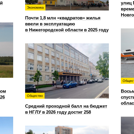
ий
улиц 
Экономика
време
Новг
Почти 1,8 млн «квадратов» жилья
ввели в эксплуатацию
в Нижегородской области в 2025 году
Общес
сом
Восьм
Общество
26
спуст
облас
Средний проходной балл на бюджет
в НГЛУ в 2026 году достиг 258