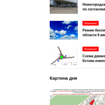
Нижегородск
по согласов
Внимание!
Режим беспи
области 8 ав
Внимание!
Схема движе
Кстова измен
Картина дня