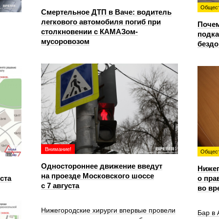
Общес
Смертельное ДТП в Ваче: водитель
легкового автомобиля погиб при
Почем
столкновении с КАМАЗом-
подка
мусоровозом
безд
Внимание!
Общес
Одностороннее движение введут
Ниже
на проезде Московского шоссе
уста
о пра
с 7 августа
во вр
Нижегородские хирурги впервые провели
Бар в