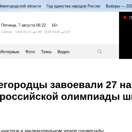
Нижегородской области
Год единства народов России
Выборы — 20
П
Пятница
, 7 августа
06:22
16+
Сейчас
USD
81,41
▲0,48
EUR
94,06
▲0,87
Интервью
Фото
Темы
Видео
егородцы завоевали 27 на
ероссийской олимпиады ш
о участие в заключительном этапе олимпиады.