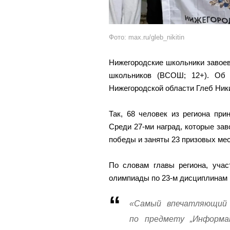
Фото: max.ru/gleb_nikitin
Нижегородские школьники завое
школьников (ВСОШ; 12+). Об 
Нижегородской области Глеб Ник
Так, 68 человек из региона пр
Среди 27-ми наград, которые за
победы и заняты 23 призовых мес
По словам главы региона, уча
олимпиады по 23-м дисциплинам 
«Самый впечатляющий
по предмету „Информат