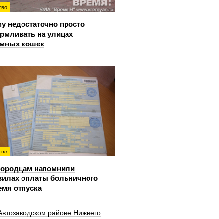
тво
у недостаточно просто
рмливать на улицах
омных кошек
тво
городцам напомнили
вилах оплаты больничного
емя отпуска
 Автозаводском районе Нижнего