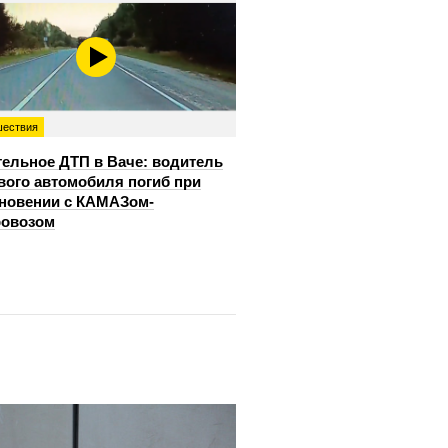
ествия
ельное ДТП в Ваче: водитель
вого автомобиля погиб при
новении с КАМАЗом-
ровозом