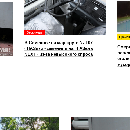
Эксклюзив
Происш
В Семенове на маршруте № 107
Смерт
«ПАЗики» заменили на «ГАЗель
легко
NEXT» из‑за невысокого спроса
столк
мусо