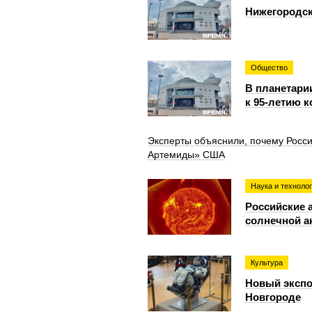
Нижегородск
Общество
В планетари
к 95‑летию 
Эксперты объяснили, почему Росси
Артемиды» США
Наука и техноло
Российские 
солнечной а
Культура
Новый экспо
Новгороде