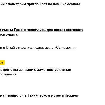
ий планетарий приглашает на ночные сеансы
и имени Гречко появились два новых экспоната
космонавта
я и Китай отказались подписывать «Соглашения
гии
астрономы заявили о заметном усилении
ктивности
нат появился в Техническом музее в Нижнем