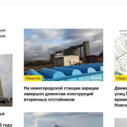
цию
азе
Общество
Общес
На нижегородской станции аэрации
Движе
завершен демонтаж конструкций
улиц 
вторичных отстойников
време
Новг
ья
5 году