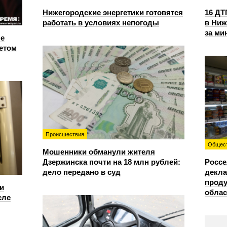
Нижегородские энергетики готовятся
16 ДТ
работать в условиях непогоды
в Ниж
за ми
е
етом
Происшествия
Общес
Мошенники обманули жителя
Дзержинска почти на 18 млн рублей:
Россе
дело передано в суд
декла
проду
и
облас
сле