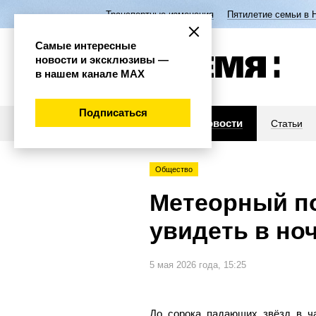
Транспортные изменения
Пятилетие семьи в 
Самые интересные
новости и эксклюзивы —
в нашем канале МАХ
Подписаться
Новости
Статьи
Общество
Метеорный по
увидеть в ноч
5 мая 2026 года, 15:25
До сорока падающих звёзд в ча