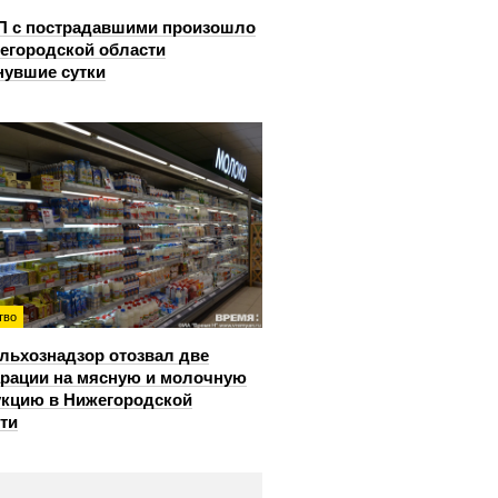
П с пострадавшими произошло
егородской области
нувшие сутки
тво
льхознадзор отозвал две
рации на мясную и молочную
кцию в Нижегородской
ти