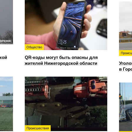
Общество
Происш
кой
QR-коды могут быть опасны для
жителей Нижегородской области
Уголо
в Гор
Происшествия