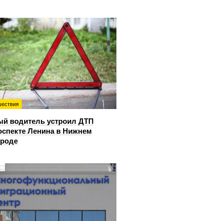
ествия
й водитель устроил ДТП
оспекте Ленина в Нижнем
ороде