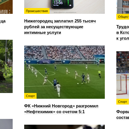
Происшествия
Общес
дца
Нижегородец заплатил 255 тысяч
рублей за несуществующие
Трудо
интимные услуги
в Кст
к уго
Спорт
Спорт
ФК «Нижний Новгород» разгромил
«Нефтехимик» со счетом 5:1
Форв
соста