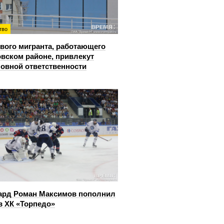
тво
вого мигранта, работающего
овском районе, привлекут
ловной ответственности
ард Роман Максимов пополнил
в ХК «Торпедо»