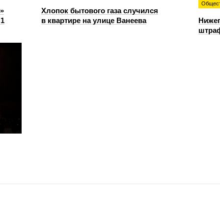
Общес
»
Хлопок бытового газа случился
:1
в квартире на улице Ванеева
Нижег
штраф