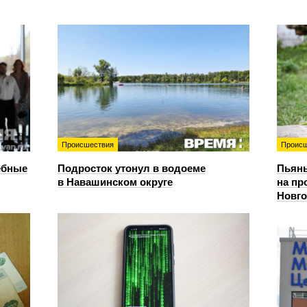
Происшествия
Происш
ебные
Подросток утонул в водоеме
Пьяны
в Навашинском округе
на пр
Новг