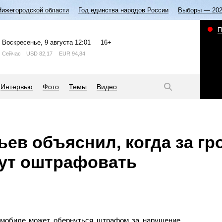
Нижегородской области
Год единства народов России
Выборы — 20
П
Воскресенье
, 9 августа
12:01
16+
Сейчас
USD
82,17
EUR
94,84
Интервью
Фото
Темы
Видео
ев объяснил, когда за г
гут оштрафовать
омобиле может обернуться штрафом за нарушение