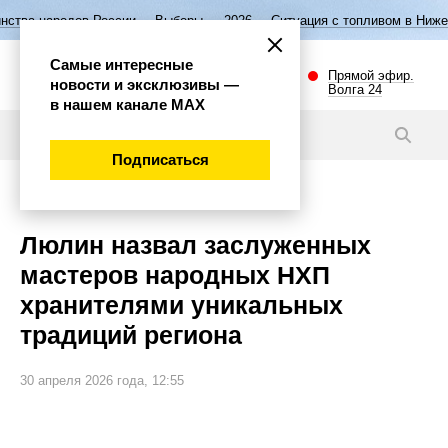
России
Выборы — 2026
Ситуация с топливом в Нижегородской облас
Самые интересные
Прямой эфир.
новости и эксклюзивы —
Волга 24
в нашем канале МАХ
Новости
Подписаться
Общество
Люлин назвал заслуженных
мастеров народных НХП
хранителями уникальных
традиций региона
30 апреля 2026 года, 12:55