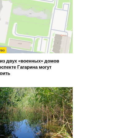
тво
из двух «военных» домов
оспекте Гагарина могут
оить