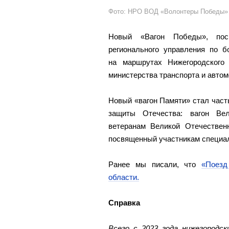
Фото: НРО ВОД «Волонтеры Победы»
Новый «Вагон Победы», посв
регионального управления по б
на маршрутах Нижегородского
министерства транспорта и авто
Новый «вагон Памяти» стал част
защиты Отечества: вагон Вел
ветеранам Великой Отечествен
посвященный участникам специал
Ранее мы писали, что
«Поезд
области.
Справка
Всего с 2023 года нижегородс