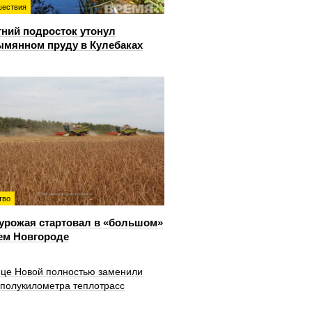
ествия
тний подросток утонул
ымянном пруду в Кулебаках
тво
урожая стартовал в «большом»
ем Новгороде
ице Новой полностью заменили
 полукилометра теплотрасс