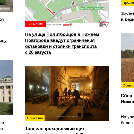
Происш
15-ле
ся
в без
Внимание!
На улице Политбойцов в Нижнем
Новгороде введут ограничения
ицу
остановки и стоянки транспорта
с 26 августа
Общес
Сбор 
Нижн
На ул
Общество
ев
более
ря
Тоннелепроходческий щит