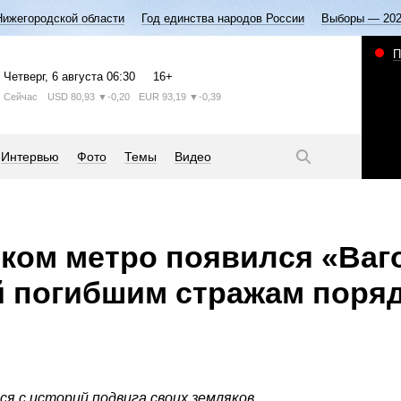
Нижегородской области
Год единства народов России
Выборы — 20
П
Четверг
, 6 августа
06:30
16+
Сейчас
USD
80,93
▼-0,20
EUR
93,19
▼-0,39
Интервью
Фото
Темы
Видео
ком метро появился «Ваг
 погибшим стражам поря
я с историй подвига своих земляков.