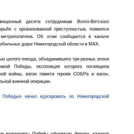
ященный десяти сотрудникам Волго-Вятского
орьбе с организованной преступностью, появился
 метрополитена. Об этом сообщается в канале
мобильных дорог Нижегородской области в MAX.
ью целого поезда, объединившего три разных эпохи
икой Победы, экспозиция которого посвящена
ной войны, вагон памяти героев СОБРа и вагон,
ьной военной операции.
 Победы» начал курсировать по Нижегородской
кие волонтеры Победы оформили девять вагонов