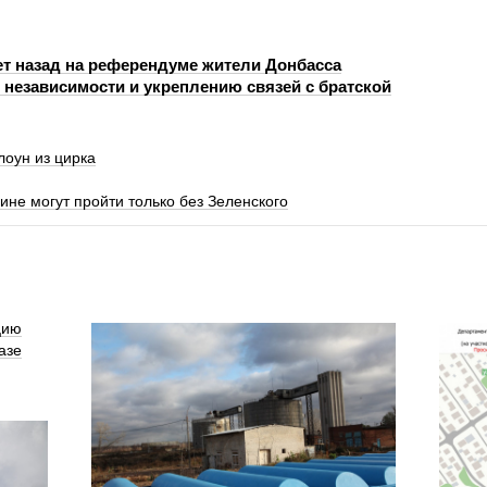
ет назад на референдуме жители Донбасса
 независимости и укреплению связей с братской
лоун из цирка
аине могут пройти только без Зеленского
цию
азе