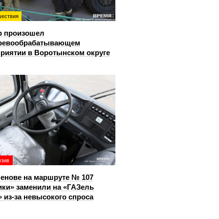
ествия
р произошел
еревообрабатывающем
риятии в Воротынском округе
юзив
енове на маршруте № 107
ки» заменили на «ГАЗель
 из‑за невысокого спроса