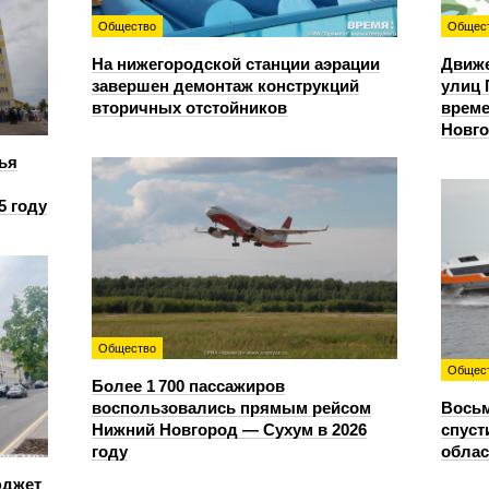
Общество
Общес
На нижегородской станции аэрации
Движе
завершен демонтаж конструкций
улиц 
вторичных отстойников
време
Новг
ья
5 году
Общество
Общес
Более 1 700 пассажиров
воспользовались прямым рейсом
Восьм
Нижний Новгород — Сухум в 2026
спуст
году
облас
юджет