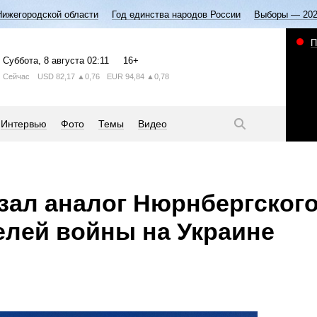
Нижегородской области
Год единства народов России
Выборы — 20
П
Суббота
, 8 августа
02:11
16+
Сейчас
USD
82,17
▲0,76
EUR
94,84
▲0,78
Интервью
Фото
Темы
Видео
зал аналог Нюрнбергског
елей войны на Украине