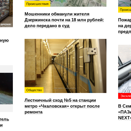
Происшествия
Происш
Мошенники обманули жителя
Дзержинска почти на 18 млн рублей:
Пожа
дело передано в суд
на д
предп
чную
Общество
Экскл
Лестничный сход №5 на станции
метро «Чкаловская» открыт после
В Сем
ремонта
«ПАЗи
NEXT»
тель
ри