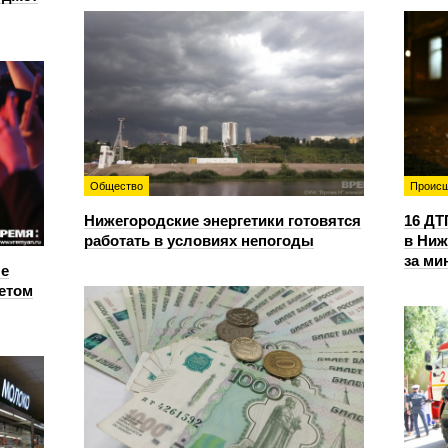
Общество
Происш
Нижегородские энергетики готовятся
16 ДТ
работать в условиях непогоды
в Ниж
за ми
е
етом